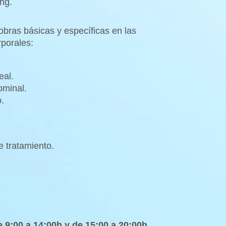
ng.
obras básicas y específicas en las
rporales:
eal.
ominal.
.
e tratamiento.
 9:00 a 14:00h y de 15:00 a 20:00h.