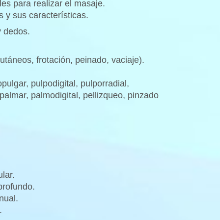
es para realizar el masaje.
s y sus características.
y dedos.
táneos, frotación, peinado, vaciaje).
lgar, pulpodigital, pulporradial,
palmar, palmodigital, pellizqueo, pinzado
lar.
profundo.
nual.
.