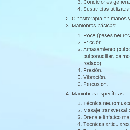
Condiciones general
Sustancias utilizada
Cinesiterapia en manos 
Maniobras básicas:
Roce (pases neurocu
Fricción.
Amasamiento (pulpopu
pulponudillar, palmo
rodado).
Presión.
Vibración.
Percusión.
Maniobras específicas:
Técnica neuromuscu
Masaje transversal 
Drenaje linfático ma
Técnicas articulares