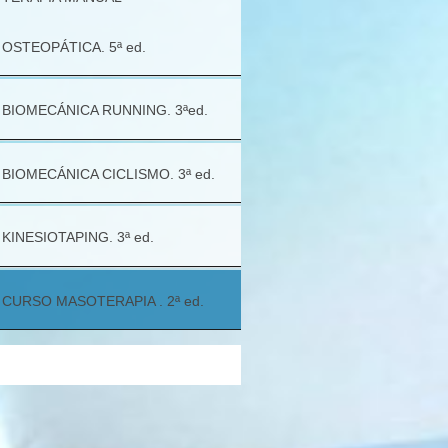
OSTEOPÁTICA. 5ª ed.
BIOMECÁNICA RUNNING. 3ªed.
BIOMECÁNICA CICLISMO. 3ª ed.
KINESIOTAPING. 3ª ed.
CURSO MASOTERAPIA . 2ª ed.